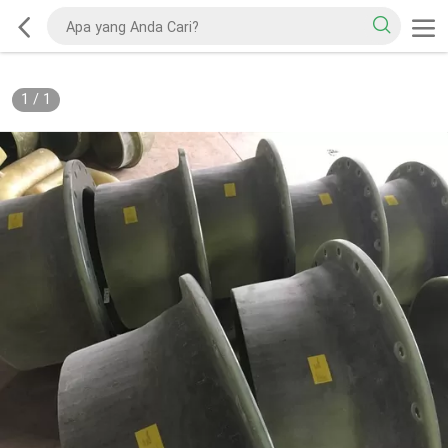
1
/
1