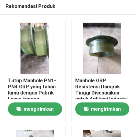
Rekomendasi Produk
Tutup Manhole PN1-
Manhole GRP
PN4 GRP yang tahan
Resistensi Dampak
lama dengan Pabrik
Tinggi Disesuaikan
Rumah
Layup tangan
untuk Aplikasi Industri
mengirimkan
mengirimkan
Produk
permintaan
permintaan
Tentang kami