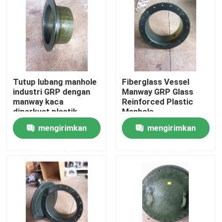
Tur Pabrik
Kontrol kualitas
Tutup lubang manhole
Fiberglass Vessel
Hubungi Kami
industri GRP dengan
Manway GRP Glass
manway kaca
Reinforced Plastic
diperkuat plastik
Manhole
Permintaan Penawaran
mengirimkan
mengirimkan
permintaan
permintaan
Bolt FRP
Tabung Serat Kaca
Flange FRP